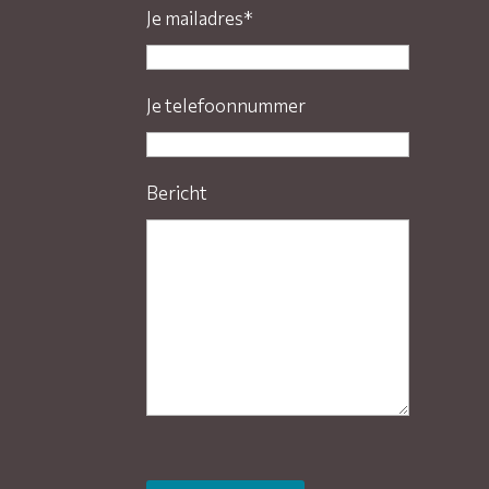
Je mailadres*
Je telefoonnummer
Bericht
Gelieve dit veld leeg te laten.