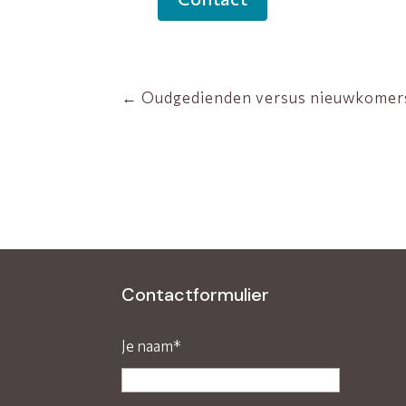
←
Oudgedienden versus nieuwkomers
Contactformulier
Je naam*