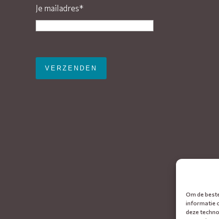
Je mailadres*
Gelieve dit veld leeg te laten.
Om de beste
informatie 
deze techno