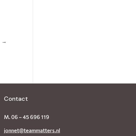
e
→
Contact
M.
06 – 45 696 119
jonnet@teammatters.nl