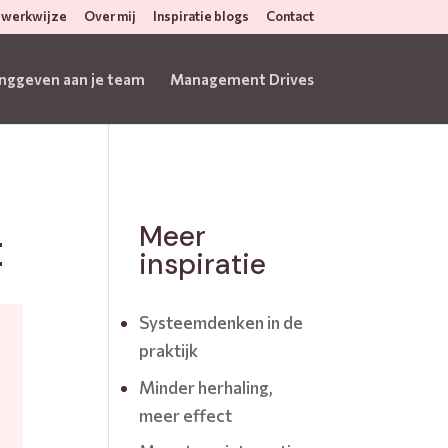
 werkwijze
Over mij
Inspiratie blogs
Contact
inggeven aan je team
Management Drives
Meer
t
inspiratie
Systeemdenken in de
praktijk
Minder herhaling,
meer effect