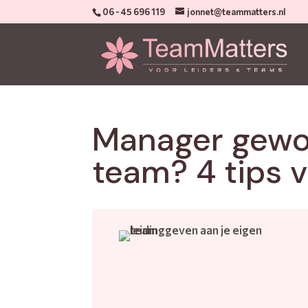
06 - 45 696 119
jonnet@teammatters.nl
Manager gewor
team? 4 tips v